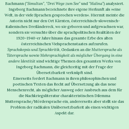
Bachmann (“
Simultan”
, “
Drei Wege zum See”
und “
Malina”
) analysiert.
Ingeborg Bachmann bezeichnete ihre eigene Herkunft als »eine
Welt, in der viele Sprachen gesprochen werden«. Hiermit meinte die
Autorin nicht nur den Ort Kärnten, österreichisch-slowenisch-
italienisches Dreiländereck, wo sie geboren und aufgewachsen war,
sondern sie versuchte über die sprachpolitischen Realitäten der
1920–1940-er Jahre hinaus das gesamte Erbe des alten
österreichischen Vielsprachenstaates aufzurufen.
Sprachskepsis und Sprachkritik
, Gedanken an die
Muttersprache als
Tätersprache
sowie
Mehrsprachigkeit als möglicher Übergang in eine
andere Identität
sind wichtige Themen des gesamten Werks von
Ingeborg Bachmann, die gleichzeitig mit der Frage der
Übersetzbarkeit verknüpft sind.
Einerseits fordert Bachmann in ihren philosophischen und
poetischen Texten das Recht auf Übersetzung als das neue
Menschenrecht, als möglicher Ausweg oder Ausbruch aus dem für
die Nachkriegsliteratur charakteristischen Dilemma
Muttersprache/Mördersprache ein, andererseits aber stellt sie das
Problem der radikalen Unübersetzbarkeit als einen wichtigen
Aspekt dar.