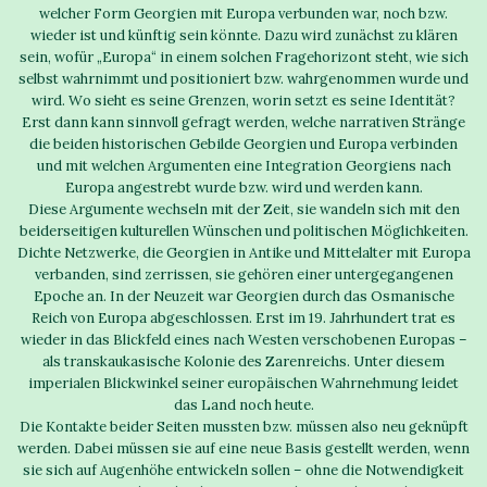
welcher Form Georgien mit Europa verbunden war, noch bzw.
wieder ist und künftig sein könnte. Dazu wird zunächst zu klären
sein, wofür „Europa“ in einem solchen Fragehorizont steht, wie sich
selbst wahrnimmt und positioniert bzw. wahrgenommen wurde und
wird. Wo sieht es seine Grenzen, worin setzt es seine Identität?
Erst dann kann sinnvoll gefragt werden, welche narrativen Stränge
die beiden historischen Gebilde Georgien und Europa verbinden
und mit welchen Argumenten eine Integration Georgiens nach
Europa angestrebt wurde bzw. wird und werden kann.
Diese Argumente wechseln mit der Zeit, sie wandeln sich mit den
beiderseitigen kulturellen Wünschen und politischen Möglichkeiten.
Dichte Netzwerke, die Georgien in Antike und Mittelalter mit Europa
verbanden, sind zerrissen, sie gehören einer untergegangenen
Epoche an. In der Neuzeit war Georgien durch das Osmanische
Reich von Europa abgeschlossen. Erst im 19. Jahrhundert trat es
wieder in das Blickfeld eines nach Westen verschobenen Europas –
als transkaukasische Kolonie des Zarenreichs. Unter diesem
imperialen Blickwinkel seiner europäischen Wahrnehmung leidet
das Land noch heute.
Die Kontakte beider Seiten mussten bzw. müssen also neu geknüpft
werden. Dabei müssen sie auf eine neue Basis gestellt werden, wenn
sie sich auf Augenhöhe entwickeln sollen – ohne die Notwendigkeit